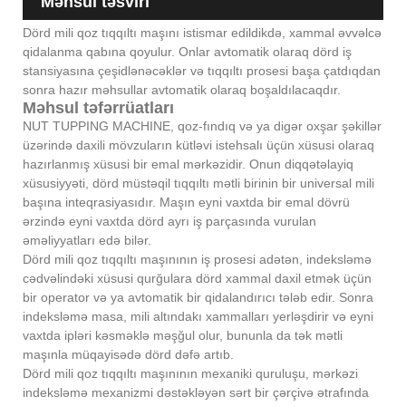
Məhsul təsviri
Dörd mili qoz tıqqıltı maşını istismar edildikdə, xammal əvvəlcə
qidalanma qabına qoyulur. Onlar avtomatik olaraq dörd iş
stansiyasına çeşidlənəcəklər və tıqqıltı prosesi başa çatdıqdan
sonra hazır məhsullar avtomatik olaraq boşaldılacaqdır.
Məhsul təfərrüatları
NUT TUPPING MACHINE, qoz-fındıq və ya digər oxşar şəkillər
üzərində daxili mövzuların kütləvi istehsalı üçün xüsusi olaraq
hazırlanmış xüsusi bir emal mərkəzidir. Onun diqqətəlayiq
xüsusiyyəti, dörd müstəqil tıqqıltı mətli birinin bir universal mili
başına inteqrasiyasıdır. Maşın eyni vaxtda bir emal dövrü
ərzində eyni vaxtda dörd ayrı iş parçasında vurulan
əməliyyatları edə bilər.
Dörd mili qoz tıqqıltı maşınının iş prosesi adətən, indeksləmə
cədvəlindəki xüsusi qurğulara dörd xammal daxil etmək üçün
bir operator və ya avtomatik bir qidalandırıcı tələb edir. Sonra
indeksləmə masa, mili altındakı xammalları yerləşdirir və eyni
vaxtda ipləri kəsməklə məşğul olur, bununla da tək mətli
maşınla müqayisədə dörd dəfə artıb.
Dörd mili qoz tıqqıltı maşınının mexaniki quruluşu, mərkəzi
indeksləmə mexanizmi dəstəkləyən sərt bir çərçivə ətrafında