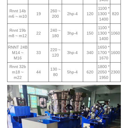
1100 *
Rnnt 14b
260 ~
19
2hp-4
120
1300 *
820
m6 ~ m10
200
1400
1100 *
Rnnt 19b
240 ~
22
3hp-4
150
1300 *
1060
m8 ~ m12
180
1400
RNNT 24B
1650 *
220 ~
M14 ~
33
3hp-4
340
1700 *
1600
120
M16
1670
Rnnt 32b
1800 *
130 ~
m18 ~
44
5hp-4
620
2050 *
2300
80
m22
1950