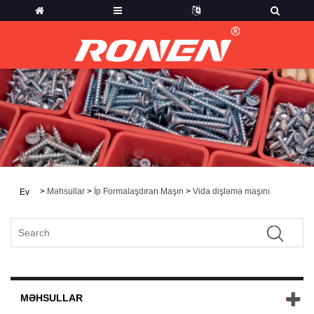
>
Məhsullar
>
İp Formalaşdıran Maşın
>
Vida dişləmə maşını
Ev
MƏHSULLAR