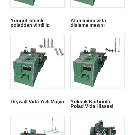
Yüngül lehimli
Alüminium vida
poladdan vintli ip
dişləmə maşını
hazırlama maşını
Drywall Vida Yivli Maşın
Yüksək Karbonlu
Polad Vida Hissəsi
Mövzu Hazırlayan
Maşın