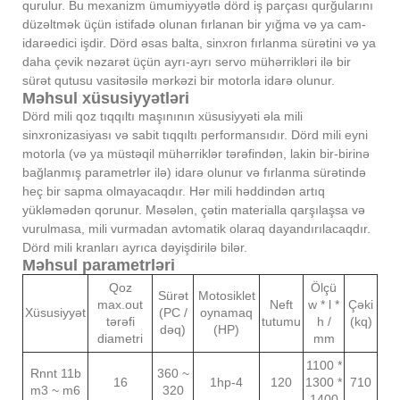
qurulur. Bu mexanizm ümumiyyətlə dörd iş parçası qurğularını
düzəltmək üçün istifadə olunan fırlanan bir yığma və ya cam-
idarəedici işdir. Dörd əsas balta, sinxron fırlanma sürətini və ya
daha çevik nəzarət üçün ayrı-ayrı servo mühərrikləri ilə bir
sürət qutusu vasitəsilə mərkəzi bir motorla idarə olunur.
Məhsul xüsusiyyətləri
Dörd mili qoz tıqqıltı maşınının xüsusiyyəti əla mili
sinxronizasiyası və sabit tıqqıltı performansıdır. Dörd mili eyni
motorla (və ya müstəqil mühərriklər tərəfindən, lakin bir-birinə
bağlanmış parametrlər ilə) idarə olunur və fırlanma sürətində
heç bir sapma olmayacaqdır. Hər mili həddindən artıq
yükləmədən qorunur. Məsələn, çətin materialla qarşılaşsa və
vurulmasa, mili vurmadan avtomatik olaraq dayandırılacaqdır.
Dörd mili kranları ayrıca dəyişdirilə bilər.
Məhsul parametrləri
Qoz
Ölçü
Sürət
Motosiklet
max.out
Neft
w * l *
Çəki
Xüsusiyyət
(PC /
oynamaq
tərəfi
tutumu
h /
(kq)
dəq)
(HP)
diametri
mm
1100 *
Rnnt 11b
360 ~
16
1hp-4
120
1300 *
710
m3 ~ m6
320
1400