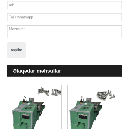
təqdim
Əlaqədar məhsullar