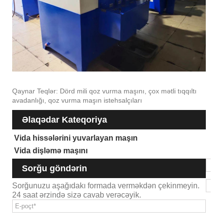
Qaynar Teqlər: Dörd mili qoz vurma maşını, çox mətli tıqqıltı
avadanlığı, qoz vurma maşın istehsalçıları
Əlaqədar Kateqoriya
Vida hissələrini yuvarlayan maşın
Vida dişləmə maşını
Sorğu göndərin
Sorğunuzu aşağıdakı formada verməkdən çekinmeyin.
24 saat ərzində sizə cavab verəcəyik.