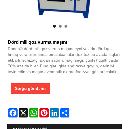
Dörd mili qoz vurma maşını
Ronen® dörd mili qoz vurma maşını eyni vaxtda dörd qoz-
fındıq vura bilər. Emal emalatxanaları tez-tez bu avadanlıqları
etibarlı təchizatçılardan satın almağı seçir, çünki tıqqıltı vaxtını
70% azalda bilər. Fındıqları qidalandırıcıya qoyun, dərinliyi
təyin edin və maşın avtomatik olaraq fəaliyyət göstərəcəkdir.
Sorğu göndərin
Facebook
X
WhatsApp
Pinterest
LinkedIn
Share