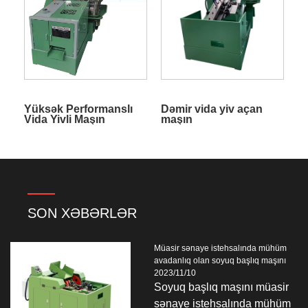
Yüksək Performanslı
Dəmir vida yiv açan
Vida Yivli Maşın
maşın
SON XƏBƏRLƏR
Müasir sənaye istehsalında mühüm
avadanlıq olan soyuq başlıq maşını
2023/11/10
Soyuq başlıq maşını müasir
sənaye istehsalında mühüm