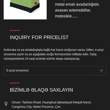
metal emalı avadanlığıdır,
əsasən avtomobillər,
motosikle......
INQUIRY FOR PRICELIST
Kotirovka və ya əməkdaşlıqla bağlı hər hansı sorğunuz varsa, lütfən, e-poçt
ünvanına yazın və ya aşağıdakı sorğu formasından istifadə edin. Satış
nümayəndəmiz 24 saat ərzində sizinlə əlaqə saxlayacaq.
BIZIMLƏ ƏLAQƏ SAXLAYIN
Ünvan: Taishan Road, Huanghua İqtisadiyyat İnkişafı Areon,
Cangzhou City, Hebei Province, Çini.