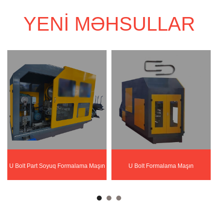
YENI MƏHSULLAR
U Bolt Part Soyuq Formalama Maşın
U Bolt Formalama Maşın