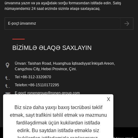
ünvanına yazın və ya aşağıdakı sorğu formasından istifadə edin. Satış
nümayəndəmiz 24 saat ərzində sizinlə əlaqə saxlayacaq.
BIZIMLƏ ƏLAQƏ SAXLAYIN
Ünvan: Taishan Road, Huanghua İqtisadiyyat İnkişafı Areon,
Cangzhou City, Hebei Province, Çini.
Tel:
+86-312-3320870
Telefon:
+86-15110172295
E-poçt:
ronengroup@ronen-group.com
X
Faks: +86-312-3320870
Biz sizə daha yaxşı baxış təcrübəsi təklif
etmək, sayt trafikini təhlil etmək və məzmunu
fərdiləşdirmək üçün kukilərdən istifadə
edirik. Bu saytdan istifadə etməklə siz