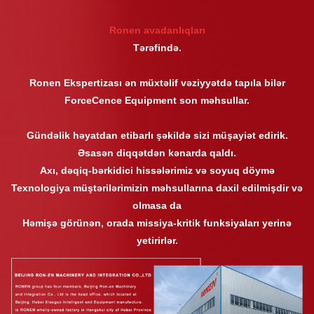
Ronen avadanlıqları
Tərəfində.
Ronen Ekspertizası ən müxtəlif vəziyyətdə tapıla bilər
ForceCence Equipment son məhsullar.
Gündəlik həyatdan etibarlı şəkildə sizi müşayiət edirik.
Əsasən diqqətdən kənarda qaldı.
Axı, dəqiq-bərkidici hissələrimiz və soyuq döymə
Texnologiya müştərilərimizin məhsullarına daxil edilmişdir və
olmasa da
Həmişə görünən, orada missiya-kritik funksiyaları yerinə
yetirirlər.