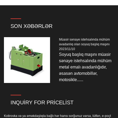
SON XƏBƏRLƏR
Müasir sənaye istehsalında mühüm
avadanlıq olan soyuq başlıq maşını
2023/11/10
Soyuq başlıq maşını müasir
sənaye istehsalında mühüm
metal emalı avadanlığıdır,
əsasən avtomobillər,
motosikle......
INQUIRY FOR PRICELIST
Kotirovka və ya əməkdaşlıqla bağlı hər hansı sorğunuz varsa, lütfən, e-poçt