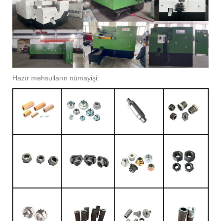
Hazır məhsulların nümayişi: