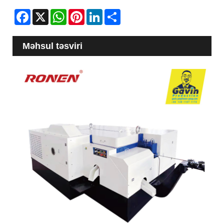
Facebook
X
WhatsApp
Pinterest
LinkedIn
Share
Məhsul təsviri