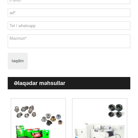
təqdim
Əlaqədar məhsullar