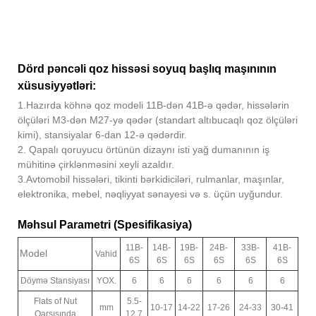
Dörd pəncəli qoz hissəsi soyuq başlıq maşınının
xüsusiyyətləri:
1.Hazırda köhnə qoz modeli 11B-dən 41B-ə qədər, hissələrin
ölçüləri M3-dən M27-yə qədər (standart altıbucaqlı qoz ölçüləri
kimi), stansiyalar 6-dan 12-ə qədərdir.
2. Qapalı qoruyucu örtünün dizaynı isti yağ dumanının iş
mühitinə çirklənməsini xeyli azaldır.
3.Avtomobil hissələri, tikinti bərkidiciləri, rulmanlar, maşınlar,
elektronika, mebel, nəqliyyat sənayesi və s. üçün uyğundur.
Məhsul Parametri (Spesifikasiya)
11B-
14B-
19B-
24B-
33B-
41B-
Model
Vahid
6S
6S
6S
6S
6S
6S
Döymə Stansiyası
YOX.
6
6
6
6
6
6
Flats of Nut
5.5-
mm
10-17
14-22
17-26
24-33
30-41
Qarşısında
12.7