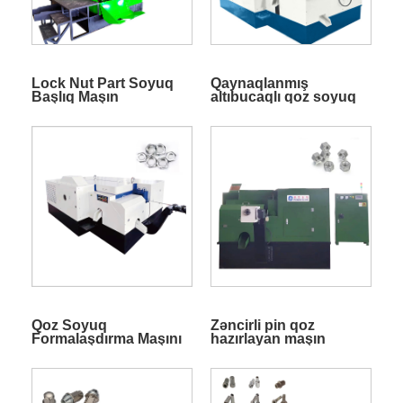
Lock Nut Part Soyuq
Qaynaqlanmış
Başlıq Maşın
altıbucaqlı qoz soyuq
döymə maşını
Qoz Soyuq
Zəncirli pin qoz
Formalaşdırma Maşını
hazırlayan maşın
bərkidin