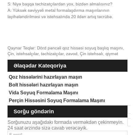
S: Niyə başqa təchizatçılardan yox, bizdən almalısınız?
A: Yüksək səviyyəli metal formalaşdırma maşınlarının
layihələndirilməsi və istehsalında 20 ildən artıq təcrübə.
Qaynar Teqlər: Dörd pəncəli qoz hissəsi soyuq başlıq maşını,
Çin, istehsalçılar, təchizatçılar, zavod, Çin istehsalı, qiymət
Əlaqədar Kateqoriya
Qoz hissələrini hazırlayan maşın
Bolt hissələri hazırlayan maşın
Vida Soyuq Formalama Maşını
Perçin Hissəsini Soyuq Formalama Maşını
Sorğu göndərin
Sorğunuzu aşağıdakı formada verməkdən çekinmeyin.
24 saat ərzində sizə cavab verəcəyik.