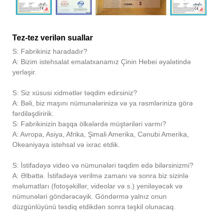
Tez-tez verilən suallar
S: Fabrikiniz haradadır?
A: Bizim istehsalat emalatxanamız Çinin Hebei əyalətində
yerləşir.
S: Siz xüsusi xidmətlər təqdim edirsiniz?
A: Bəli, biz maşını nümunələrinizə və ya rəsmlərinizə görə
fərdiləşdiririk.
S: Fabrikinizin başqa ölkələrdə müştəriləri varmı?
A: Avropa, Asiya, Afrika, Şimali Amerika, Cənubi Amerika,
Okeaniyaya istehsal və ixrac etdik.
S: İstifadəyə video və nümunələri təqdim edə bilərsinizmi?
A: Əlbəttə. İstifadəyə verilmə zamanı və sonra biz sizinlə
məlumatları (fotoşəkillər, videolar və s.) yeniləyəcək və
nümunələri göndərəcəyik. Göndərmə yalnız onun
düzgünlüyünü təsdiq etdikdən sonra təşkil olunacaq.