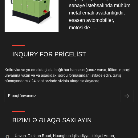
sənaye istehsalında mühüm
metal emalı avadanlığıdır,
əsasən avtomobillər,
motosikle......
INQUIRY FOR PRICELIST
Kotirovka və ya əməkdaşlıqla bağlı hər hansı sorğunuz varsa, lütfən, e-poçt
ünvanına yazın və ya aşağıdakı sorğu formasından istifadə edin. Satış
nümayəndəmiz 24 saat ərzində sizinlə əlaqə saxlayacaq.
BIZIMLƏ ƏLAQƏ SAXLAYIN
Ünvan: Taishan Road, Huanghua İqtisadiyyat İnkişafı Areon,