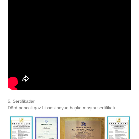
5. Sertifikatlar
Dörd pəncəli qoz hissəsi soyuq başlıq maşını sertifikatı: