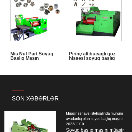
Mis Nut Part Soyuq
Pirinç altıbucaqlı qoz
Başlıq Maşın
hissəsi soyuq başlıq
maşını
SON XƏBƏRLƏR
Müasir sənaye istehsalında mühüm
avadanlıq olan soyuq başlıq maşını
2023/11/10
Soyuq başlıq maşını müasir