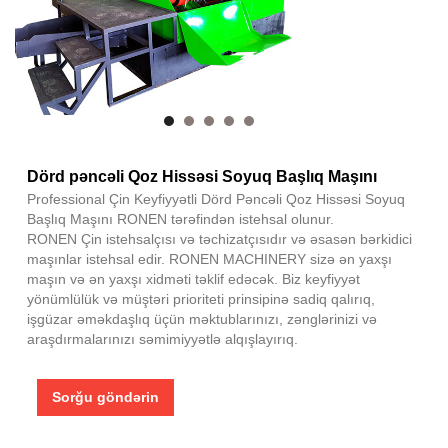
Dörd pəncəli Qoz Hissəsi Soyuq Başlıq Maşını
Professional Çin Keyfiyyətli Dörd Pəncəli Qoz Hissəsi Soyuq
Başlıq Maşını RONEN tərəfindən istehsal olunur.
RONEN Çin istehsalçısı və təchizatçısıdır və əsasən bərkidici
maşınlar istehsal edir. RONEN MACHINERY sizə ən yaxşı
maşın və ən yaxşı xidməti təklif edəcək. Biz keyfiyyət
yönümlülük və müştəri prioriteti prinsipinə sadiq qalırıq,
işgüzar əməkdaşlıq üçün məktublarınızı, zənglərinizi və
araşdırmalarınızı səmimiyyətlə alqışlayırıq.
Sorğu göndərin