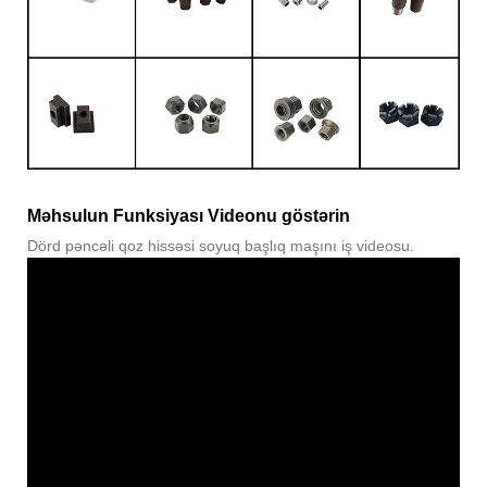
Məhsulun Funksiyası Videonu göstərin
Dörd pəncəli qoz hissəsi soyuq başlıq maşını iş videosu.