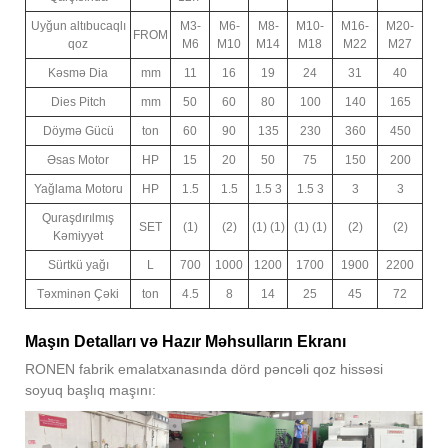
Uyğun altıbucaqlı
M3-
M6-
M8-
M10-
M16-
M20-
FROM
qoz
M6
M10
M14
M18
M22
M27
Kəsmə Dia
mm
11
16
19
24
31
40
Dies Pitch
mm
50
60
80
100
140
165
Döymə Gücü
ton
60
90
135
230
360
450
Əsas Motor
HP
15
20
50
75
150
200
Yağlama Motoru
HP
1.5
1.5
1.5 3
1.5 3
3
3
Quraşdırılmış
SET
(1)
(2)
(1) (1)
(1) (1)
(2)
(2)
Kəmiyyət
Sürtkü yağı
L
700
1000
1200
1700
1900
2200
Təxminən Çəki
ton
4.5
8
14
25
45
72
Maşın Detalları və Hazır Məhsulların Ekranı
RONEN fabrik emalatxanasında dörd pəncəli qoz hissəsi
soyuq başlıq maşını: